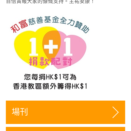
百倍賞報大家的慷慨支持。主祐安康！
場刊