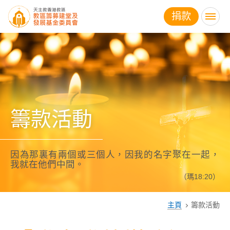
跳
捐款
到
主
內
容
籌款活動
因為那裏有兩個或三個人，因我的名字聚在一起，
我就在他們中間。
（瑪18:20）
主頁
籌款活動